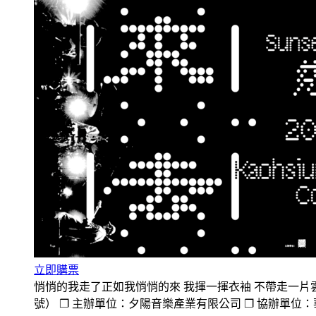
立即購票
悄悄的我走了正如我悄悄的來 我揮一揮衣袖 不帶走一片雲彩 節目資
號） ❐ 主辦單位：夕陽音樂產業有限公司 ❐ 協辦單位