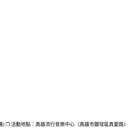
6:00入場) ❐ 活動地點：高雄流行音樂中心（高雄市鹽埕區真愛路1