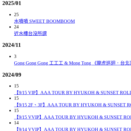
2025/01
25
水噴噴 SWEET BOOMBOOM
24
近水樓台沒所謂
2024/11
3
Gong Gong Gong 工工工 & Mong Tong 《龍虎巡迴．台
2024/09
15
【9/15 VIP】AAA TOUR BY HYUKOH & SUNSET RO
15
【9/15 2F、3F】AAA TOUR BY HYUKOH & SUNSET 
15
【9/15 VVIP】AAA TOUR BY HYUKOH & SUNSET R
14
【9/14 VVIP】AAA TOUR BY HYUKOH & SUNSET R