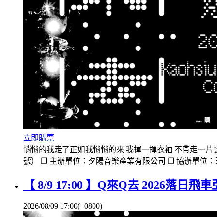
立即購票
悄悄的我走了正如我悄悄的來 我揮一揮衣袖 不帶走一片雲彩 節目資
號） ❐ 主辦單位：夕陽音樂產業有限公司 ❐ 協辦單位
【 8/9 17:00 】Q來Q去 2026落日
2026/08/09 17:00(+0800)