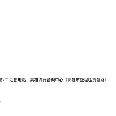
8:00入場) ❐ 活動地點：高雄流行音樂中心（高雄市鹽埕區真愛路1
）