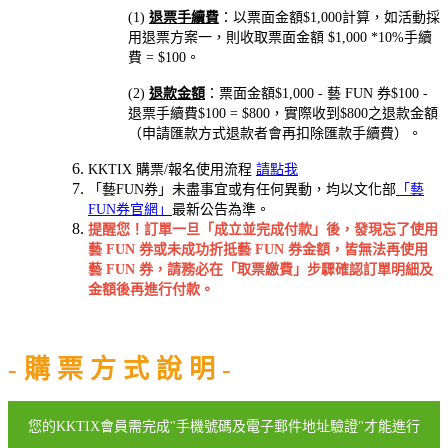
(1)
退票手續費
：以票面金額$1,000計算，如活動採
用退票方案一，則收取票面金額 $1,000 *10%手續
費 = $100。
(2)
退款金額
：票面金額$1,000 - 藝 FUN 券$100 -
退票手續費$100 = $800，實際收到$800之退款金額
（申請匯款方式退款者會再扣除匯款手續費）。
KKTIX 購票/報名使用流程
請點我
「藝FUN券」未盡事宜或有任何異動，均以文化部
「藝
FUN券官網」
最新公告為準。
提醒您！訂單一旦「成立並完成付款」後，發現忘了使用
藝 FUN 券或未成功折抵藝 FUN 券金額，皆無法再使用
藝 FUN 券，請務必在「取票繳費」步驟確認訂單明細及
金額後再進行付款。
- 購 票 方 式 說 明 -
您的KKTIX會員需完成"手機號碼及電子郵件地址驗證"才能進行