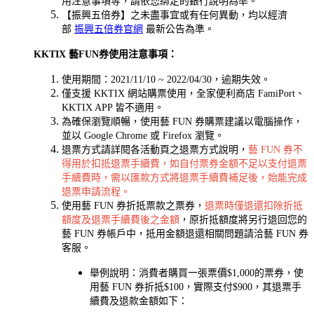
用注意事項等，請依您綁定的銀行說明為準。
【振興五倍券】之未盡事宜或有任何異動，均以經濟
部
振興五倍券官網
最新公告為準。
KKTIX 藝FUN券使用注意事項：
使用期間：2021/11/10 ~ 2022/04/30，逾期失效。
僅支援 KKTIX 網站購票使用，全家便利商店 FamiPort、
KKTIX APP 皆不適用。
為確保瀏覽順暢，使用藝 FUN 券購票建議以電腦操作，
並以 Google Chrome 或 Firefox 瀏覽。
退票方式請詳閱各活動頁之退票方式說明，
藝 FUN 券不
得用於扣抵退票手續費，如自付票券金額不足以支付退票
手續費時，需以匯款方式將退票手續費補足後，始能完成
退票申請流程。
使用藝 FUN 券折抵票款之票券，
退票時僅退還扣除折抵
額度及退票手續費後之金額
，原折抵額度將另行退回您的
藝 FUN 券帳戶中，抵用金額退還相關問題請洽藝 FUN 券
客服。
舉例說明：消費者購買一張票價$1,000的票券，使
用藝 FUN 券折抵$100，實際支付$900，其退票手
續費及退款金額如下：