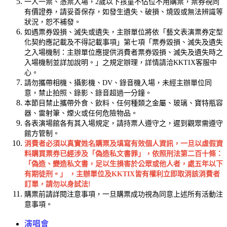
一人一票、憑票入場，2歲以下孩童不佔位不用購票，票券視同
有價證券，請妥善保存，如發生遺失、破損、燒毀或無法辨識等
狀況，恕不補發。
如遇票券毀損、滅失或遺失，主辦單位將依「藝文表演票券定型
化契約應記載及不得記載事項」第七項「票券毀損、滅失及遺失
之入場機制：主辦單位應提供消費者票券毀損、滅失及遺失時之
入場機制並詳加說明。」之規定辦理，詳情請洽KKTIX客服中
心。
請勿攜帶相機、攝影機、DV、錄音機入場，未經主辦單位同
意，禁止拍照、錄影、錄音超過一分鐘。
本節目禁止攜帶外食、飲料、任何種類之金屬、玻璃、寶特瓶容
器、雷射筆、煙火或任何危險物品。
各表演場館各有其入場規定，請持票人遵守之，遲到觀眾需遵守
館方管制。
消費者必須以真實姓名購票及填寫有效個人資訊，一旦以虛假資
料購買票券已經涉及「偽造私文書罪」，依照刑法第二百十條：
「偽造、變造私文書，足以生損害於公眾或他人者，處五年以下
有期徒刑。」 ，主辦單位及KKTIX皆有權利立即取消該消費者
訂單，請勿以身試法!
購票前請詳閱注意事項，一旦購票成功視為同意上述所有活動注
意事項。
演唱會