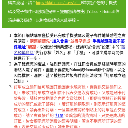
購票流程，請至
https://kktix.com/users/edit
確認是否您的手機號
碼及電子郵件已經認證完畢。提醒您請勿使用Yahoo、Hotmail信
箱註冊及驗證，以避免驗證信未能寄達。
本節目網站購票僅接受已完成手機號碼及電子郵件地址驗證之會
員購買，
購票前請先"
加入會員
"並盡早完成"
手機號碼及電子郵
件地址
"驗證
，以便進行購票流程，建議可於會員"設定"中的"
報
名預填資料
"先行存檔「姓名」和「手機」，可減少購票時間快
速進行下一步。
為了確保您的權益，強烈建議您，在註冊會員或是結帳時填寫的
聯絡人電子郵件，盡量不要使用Yahoo或Hotmail郵件信箱，以免
因為擋信、漏信，甚至被視為垃圾郵件而無法收到『訂單成立通
知信』。
訂單成立通知信可能因其他因素未能寄達，僅提供交易通知之
用，未收到訂單成立通知信不代表交易沒有成功，又或是刷卡付
款失敗，請於付款期限之內再次嘗試刷卡（即便收到銀行的授權
成功的簡訊或電子郵件），若訂單逾期取消，則表示訂單真的沒
有成立，請再重新訂購。一旦無法確認於網站上的訂單是否交易
成功，請至會員帳戶的"
訂單
"查詢您的消費資料，只要是成功的
訂單，皆會顯示您所消費的票券明細，若查不到您所訂購的票
券，表示交易並未成功，請重新訂票。