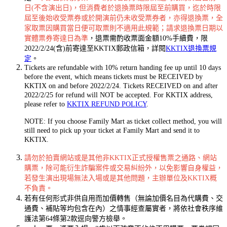
日(不含演出日)，但消費者於退換票時限屆至前購買，迄於時限
屆至後始收受票券或於開演前仍未收受票券者，亦得退換票，全
家取票因購買當日便可取票則不適用此規範；請求退換票日期以
實體票券寄達日為準
，退票需酌收票面金額10%手續費，限
2022/2/24(含)前寄達至KKTIX郵政信箱，詳閱
KKTIX退換票規
定
。
Tickets are refundable with 10% return handing fee up until 10 days
before the event, which means tickets must be RECEIVED by
KKTIX on and before 2022/2/24. Tickets RECEIVED on and after
2022/2/25 for refund will NOT be accepted. For KKTIX address,
please refer to
KKTIX REFUND POLICY
.
NOTE: If you choose Family Mart as ticket collect method, you will
still need to pick up your ticket at Family Mart and send it to
KKTIX.
請勿於拍賣網站或是其他非KKTIX正式授權售票之通路、網站
購票，除可能衍生詐騙案件或交易糾紛外，以免影響自身權益，
若發生演出現場無法入場或是其他問題，主辦單位及KKTIX概
不負責。
若有任何形式非供自用而加價轉售（無論加價名目為代購費、交
通費、補貼等均包含在內）之情事經查屬實者，將依社會秩序維
護法第64條第2款逕向警方檢舉。