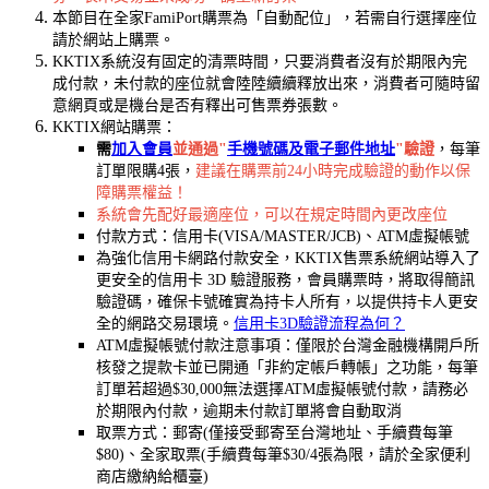
本節目在全家FamiPort購票為「自動配位」，若需自行選擇座位
請於網站上購票。
KKTIX系統沒有固定的清票時間，只要消費者沒有於期限內完
成付款，未付款的座位就會陸陸續續釋放出來，消費者可隨時留
意網頁或是機台是否有釋出可售票券張數。
KKTIX網站購票：
需
加入會員
並通過"
手機號碼及電子郵件地址
"驗證
，每筆
訂單限購4張，
建議在購票前24小時完成驗證的動作以保
障購票權益！
系統會先配好最適座位，可以在規定時間內更改座位
付款方式：信用卡(VISA/MASTER/JCB)、ATM虛擬帳號
為強化信用卡網路付款安全，KKTIX售票系統網站導入了
更安全的信用卡 3D 驗證服務，會員購票時，將取得簡訊
驗證碼，確保卡號確實為持卡人所有，以提供持卡人更安
全的網路交易環境。
信用卡3D驗證流程為何？
ATM虛擬帳號付款注意事項：僅限於台灣金融機構開戶所
核發之提款卡並已開通「非約定帳戶轉帳」之功能，每筆
訂單若超過$30,000無法選擇ATM虛擬帳號付款，請務必
於期限內付款，逾期未付款訂單將會自動取消
取票方式：郵寄(僅接受郵寄至台灣地址、手續費每筆
$80)、全家取票(手續費每筆$30/4張為限，請於全家便利
商店繳納給櫃臺)