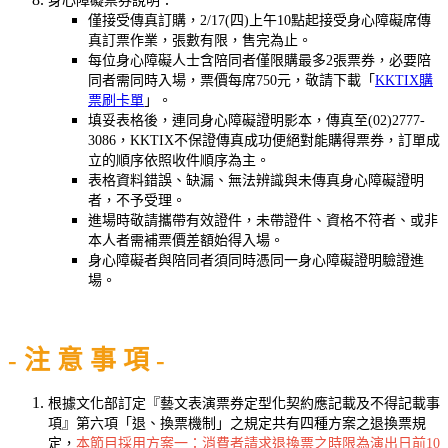
身心障礙票券說明：
僅接受傳真訂購，2/17(四)上午10點起接受身心障礙席傳
真訂票作業，張數有限，售完為止。
每位身心障礙人士含陪同者僅限購最多2張票券，必要陪
同者需同時入場，票價每席750元，敬請下載「
KKTIX購
票刷卡單
」。
填妥表格後，連同身心障礙證明影本，傳真至(02)2777-
3086，KKTIX不保證傳真成功便絕對能購得票券，訂單成
立的順序依照收件順序為主。
表格資料錯誤、缺漏、無法辨識與未傳真身心障礙證明
者，不予受理。
進場時敬請攜帶有效證件，未帶證件、資格不符者、或非
本人者需補票價差額始得入場。
身心障礙者與陪同者須同時憑同一身心障礙證明驗證進
場。
- 注 意 事 項 -
根據文化部訂定『藝文表演票券定型化契約應記載及不得記載事
項』第六項「退、換票機制」之規定共有四種方案之退換票規
定，
本節目採用方案一：消費者請求退換票之時限為演出日前10