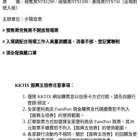
票 價｜預售票NT$1200 / 現場票NT$1500 / 身障票NT$750（全場對
號入座）
主辦單位｜夕陽音樂
# 預售票完售將不開放現場票
# 入場請配合現場工作人員量測體溫、消毒手部、登記實聯制
# 須全程佩戴口罩
KKTIX 振興五倍券注意事項：
僅限 KKTIX 網站購票並以信用卡方式付款，請先向銀行
登錄/綁定。
全家便利商店 FamiPort 現金購票及代碼繳費恕不列入
【振興五倍券】的使用範圍。
訂單取票方式如選擇全家便利商店 FamiPort 取票，其30
元取票手續費恕不列入【振興五倍券】的使用範圍。
各家銀行活動均不相同，關於【振興五倍券】的回饋及使