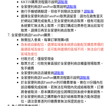
KKTIX購票流程圖示說明
請點我
全家便利商店FamiPort取票說明
請點我
進行手機號碼驗證，但收不到簡訊怎麼辦？
請點我
選擇全家便利商店FamiPort取票請留意：請勿在啟售當天
於網站訂購完成後馬上至全家便利商店取票，極有可能因
系統繁忙無法馬上取票，只要訂購成功票券在演出前皆可
取票，請擇日再至全家便利商店取票。
全家便利商店FamiPort購票：
無需加入會員，每筆訂單限購4張
為系統自動配位，選擇區域後系統將自動配至購買票價的
最適區域及座位，且可能與選擇的區域不同，無法自行選
區域及座位
付款方式：僅接受現金
取票方式：付款完畢直接於全家便利商店櫃臺現場取票，
免手續費
全家便利商店店鋪查詢
請點我
全家便利商店FamiPort購票流程圖示說明
請點我
於全家便利商店FamiPort列印繳費單後，需在10分鐘內在
該店櫃檯完成結帳，若無法在時間內完成結帳取票，訂單
將會被取消，原本購買的座位將釋回到系統中重新銷售。
於全家便利商店之購票動作皆於結帳取票後方能保證座
位，請注意單憑列印繳費單無法保證其座位。