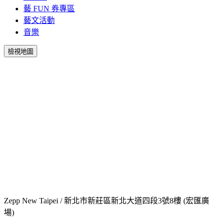
藝 FUN 券專區
藝文活動
音樂
檢視地圖
Zepp New Taipei / 新北市新莊區新北大道四段3號8樓 (宏匯廣
場)