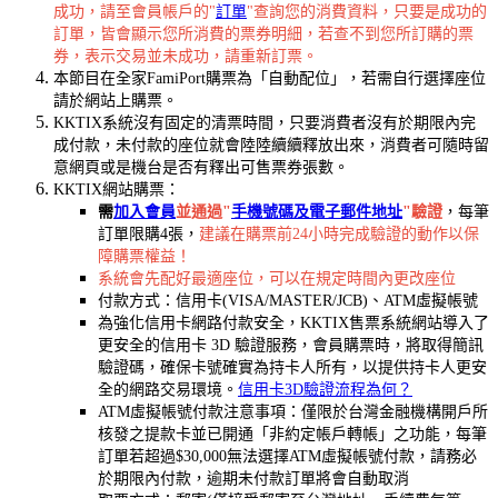
成功，請至會員帳戶的"
訂單
"查詢您的消費資料，只要是成功的
訂單，皆會顯示您所消費的票券明細，若查不到您所訂購的票
券，表示交易並未成功，請重新訂票。
本節目在全家FamiPort購票為「自動配位」，若需自行選擇座位
請於網站上購票。
KKTIX系統沒有固定的清票時間，只要消費者沒有於期限內完
成付款，未付款的座位就會陸陸續續釋放出來，消費者可隨時留
意網頁或是機台是否有釋出可售票券張數。
KKTIX網站購票：
需
加入會員
並通過"
手機號碼及電子郵件地址
"驗證
，每筆
訂單限購4張，
建議在購票前24小時完成驗證的動作以保
障購票權益！
系統會先配好最適座位，可以在規定時間內更改座位
付款方式：信用卡(VISA/MASTER/JCB)、ATM虛擬帳號
為強化信用卡網路付款安全，KKTIX售票系統網站導入了
更安全的信用卡 3D 驗證服務，會員購票時，將取得簡訊
驗證碼，確保卡號確實為持卡人所有，以提供持卡人更安
全的網路交易環境。
信用卡3D驗證流程為何？
ATM虛擬帳號付款注意事項：僅限於台灣金融機構開戶所
核發之提款卡並已開通「非約定帳戶轉帳」之功能，每筆
訂單若超過$30,000無法選擇ATM虛擬帳號付款，請務必
於期限內付款，逾期未付款訂單將會自動取消