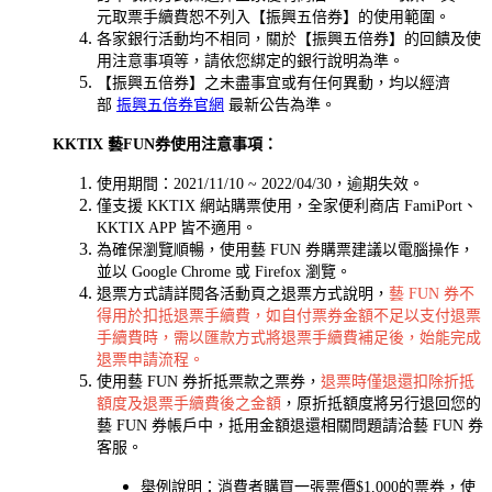
元取票手續費恕不列入【振興五倍券】的使用範圍。
各家銀行活動均不相同，關於【振興五倍券】的回饋及使
用注意事項等，請依您綁定的銀行說明為準。
【振興五倍券】之未盡事宜或有任何異動，均以經濟
部
振興五倍券官網
最新公告為準。
KKTIX 藝FUN券使用注意事項：
使用期間：2021/11/10 ~ 2022/04/30，逾期失效。
僅支援 KKTIX 網站購票使用，全家便利商店 FamiPort、
KKTIX APP 皆不適用。
為確保瀏覽順暢，使用藝 FUN 券購票建議以電腦操作，
並以 Google Chrome 或 Firefox 瀏覽。
退票方式請詳閱各活動頁之退票方式說明，
藝 FUN 券不
得用於扣抵退票手續費，如自付票券金額不足以支付退票
手續費時，需以匯款方式將退票手續費補足後，始能完成
退票申請流程。
使用藝 FUN 券折抵票款之票券，
退票時僅退還扣除折抵
額度及退票手續費後之金額
，原折抵額度將另行退回您的
藝 FUN 券帳戶中，抵用金額退還相關問題請洽藝 FUN 券
客服。
舉例說明：消費者購買一張票價$1,000的票券，使