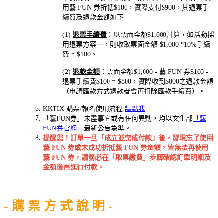
用藝 FUN 券折抵$100，實際支付$900，其退票手
續費及退款金額如下：
(1)
退票手續費
：以票面金額$1,000計算，如活動採
用退票方案一，則收取票面金額 $1,000 *10%手續
費 = $100。
(2)
退款金額
：票面金額$1,000 - 藝 FUN 券$100 -
退票手續費$100 = $800，實際收到$800之退款金額
（申請匯款方式退款者會再扣除匯款手續費）。
KKTIX 購票/報名使用流程
請點我
「藝FUN券」未盡事宜或有任何異動，均以文化部
「藝
FUN券官網」
最新公告為準。
提醒您！訂單一旦「成立並完成付款」後，發現忘了使用
藝 FUN 券或未成功折抵藝 FUN 券金額，皆無法再使用
藝 FUN 券，請務必在「取票繳費」步驟確認訂單明細及
金額後再進行付款。
- 購 票 方 式 說 明 -