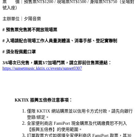
票 價｜預售票NT$1200 / 現場票NT$1500 / 身障票NT$750（全場對
號入座）
主辦單位｜夕陽音樂
# 預售票完售將不開放現場票
# 入場請配合現場工作人員量測體溫、消毒手部、登記實聯制
# 須全程佩戴口罩
3/6場次已完售，購買3/7加場門票，請立即前往售票連結：
https://sunsetmusic.kktix.cc/events/sunset0307
KKTIX 振興五倍券注意事項：
僅限 KKTIX 網站購票並以信用卡方式付款，請先向銀行
登錄/綁定。
全家便利商店 FamiPort 現金購票及代碼繳費恕不列入
【振興五倍券】的使用範圍。
訂單取票方式如選擇全家便利商店 FamiPort 取票，其30