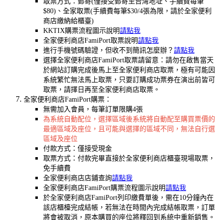
取票方式：郵寄(僅接受郵寄至台灣地址、手續費每筆
$80)、全家取票(手續費每筆$30/4張為限，請於全家便利
商店繳納給櫃臺)
KKTIX購票流程圖示說明
請點我
全家便利商店FamiPort取票說明
請點我
進行手機號碼驗證，但收不到簡訊怎麼辦？
請點我
選擇全家便利商店FamiPort取票請留意：請勿在啟售當天
於網站訂購完成後馬上至全家便利商店取票，極有可能因
系統繁忙無法馬上取票，只要訂購成功票券在演出前皆可
取票，請擇日再至全家便利商店取票。
全家便利商店FamiPort購票：
無需加入會員，每筆訂單限購4張
為系統自動配位，選擇區域後系統將自動配至購買票價的
最適區域及座位，且可能與選擇的區域不同，無法自行選
區域及座位
付款方式：僅接受現金
取票方式：付款完畢直接於全家便利商店櫃臺現場取票，
免手續費
全家便利商店店鋪查詢
請點我
全家便利商店FamiPort購票流程圖示說明
請點我
於全家便利商店FamiPort列印繳費單後，需在10分鐘內在
該店櫃檯完成結帳，若無法在時間內完成結帳取票，訂單
將會被取消，原本購買的座位將釋回到系統中重新銷售。