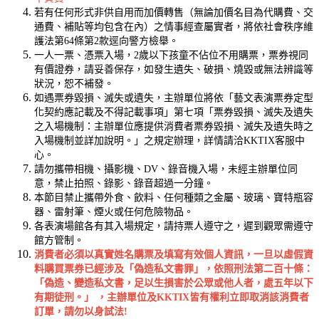
若有任何形式非供自用而加價轉售（無論加價名目為代購費、交
通費、補貼等均包含在內）之情事經查屬實者，將依社會秩序維
護法第64條第2款逕向警方檢舉。
一人一票、憑票入場，2歲以下孩童不佔位不用購票，票券視同
有價證券，請妥善保存，如發生遺失、破損、燒毀或無法辨識等
狀況，恕不補發。
如遇票券毀損、滅失或遺失，主辦單位將依「藝文表演票券定型
化契約應記載及不得記載事項」第七項「票券毀損、滅失及遺失
之入場機制：主辦單位應提供消費者票券毀損、滅失及遺失時之
入場機制並詳加說明。」之規定辦理，詳情請洽KKTIX客服中
心。
請勿攜帶相機、攝影機、DV、錄音機入場，未經主辦單位同
意，禁止拍照、錄影、錄音超過一分鐘。
本節目禁止攜帶外食、飲料、任何種類之金屬、玻璃、寶特瓶容
器、雷射筆、煙火或任何危險物品。
各表演場館各有其入場規定，請持票人遵守之，遲到觀眾需遵守
館方管制。
消費者必須以真實姓名購票及填寫有效個人資訊，一旦以虛假資
料購買票券已經涉及「偽造私文書罪」，依照刑法第二百十條：
「偽造、變造私文書，足以生損害於公眾或他人者，處五年以下
有期徒刑。」 ，主辦單位及KKTIX皆有權利立即取消該消費者
訂單，請勿以身試法!