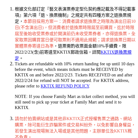
根據文化部訂定『藝文表演票券定型化契約應記載及不得記載事
項』第六項「退、換票機制」之規定共有四種方案之退換票規
定，
本節目採用方案一：消費者請求退換票之時限為演出日前10
日(不含演出日)，但消費者於退換票時限屆至前購買，迄於時限
屆至後始收受票券或於開演前仍未收受票券者，亦得退換票，全
家取票因購買當日便可取票則不適用此規範；請求退換票日期以
實體票券寄達日為準
，退票需酌收票面金額10%手續費，限
2022/2/23(含)前寄達至KKTIX郵政信箱，詳閱
KKTIX退換票規
定
。
Tickets are refundable with 10% return handing fee up until 10 days
before the event, which means tickets must be RECEIVED by
KKTIX on and before 2022/2/23. Tickets RECEIVED on and after
2022/2/24 for refund will NOT be accepted. For KKTIX address,
please refer to
KKTIX REFUND POLICY
.
NOTE: If you choose Family Mart as ticket collect method, you will
still need to pick up your ticket at Family Mart and send it to
KKTIX.
請勿於拍賣網站或是其他非KKTIX正式授權售票之通路、網站
購票，除可能衍生詐騙案件或交易糾紛外，以免影響自身權益，
若發生演出現場無法入場或是其他問題，主辦單位及KKTIX概
不負責。