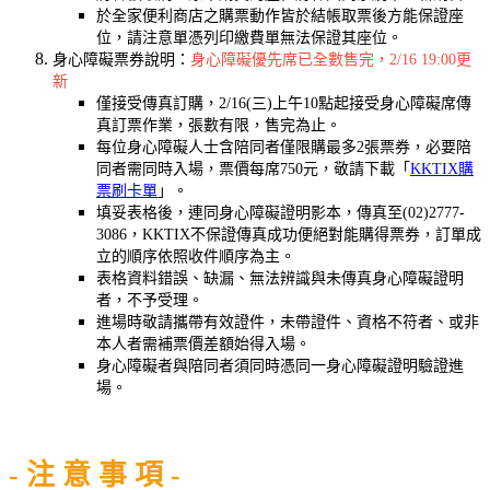
於全家便利商店之購票動作皆於結帳取票後方能保證座
位，請注意單憑列印繳費單無法保證其座位。
身心障礙票券說明：
身心障礙優先席已全數售完，2/16 19:00更
新
僅接受傳真訂購，2/16(三)上午10點起接受身心障礙席傳
真訂票作業，張數有限，售完為止。
每位身心障礙人士含陪同者僅限購最多2張票券，必要陪
同者需同時入場，票價每席750元，敬請下載「
KKTIX購
票刷卡單
」。
填妥表格後，連同身心障礙證明影本，傳真至(02)2777-
3086，KKTIX不保證傳真成功便絕對能購得票券，訂單成
立的順序依照收件順序為主。
表格資料錯誤、缺漏、無法辨識與未傳真身心障礙證明
者，不予受理。
進場時敬請攜帶有效證件，未帶證件、資格不符者、或非
本人者需補票價差額始得入場。
身心障礙者與陪同者須同時憑同一身心障礙證明驗證進
場。
- 注 意 事 項 -