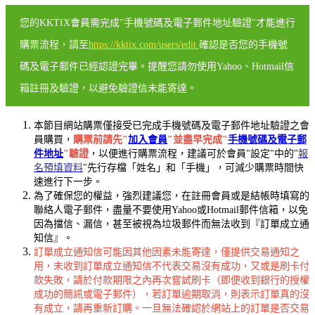
您的KKTIX會員需完成"手機號碼及電子郵件地址驗證"才能進行
購票流程，請至
https://kktix.com/users/edit
確認是否您的手機號
碼及電子郵件已經認證完畢。提醒您請勿使用Yahoo、Hotmail信
箱註冊及驗證，以避免驗證信未能寄達。
本節目網站購票僅接受已完成手機號碼及電子郵件地址驗證之會
員購買，
購票前請先"
加入會員
"並盡早完成"
手機號碼及電子郵
件地址
"驗證
，以便進行購票流程，建議可於會員"設定"中的"
報
名預填資料
"先行存檔「姓名」和「手機」，可減少購票時間快
速進行下一步。
為了確保您的權益，強烈建議您，在註冊會員或是結帳時填寫的
聯絡人電子郵件，盡量不要使用Yahoo或Hotmail郵件信箱，以免
因為擋信、漏信，甚至被視為垃圾郵件而無法收到『訂單成立通
知信』。
訂單成立通知信可能因其他因素未能寄達，僅提供交易通知之
用，未收到訂單成立通知信不代表交易沒有成功，又或是刷卡付
款失敗，請於付款期限之內再次嘗試刷卡（即便收到銀行的授權
成功的簡訊或電子郵件），若訂單逾期取消，則表示訂單真的沒
有成立，請再重新訂購。一旦無法確認於網站上的訂單是否交易