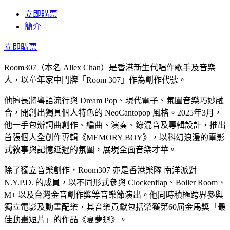
立即購票
簡介
立即購票
Room307（本名 Allex Chan）是香港新生代唱作歌手及音樂
人，以童年家中門牌「Room 307」作為創作代號。
他擅長將粵語流行與 Dream Pop、現代電子、氛圍音樂巧妙融
合，開創出獨具個人特色的 NeoCantopop 風格。2025年3月，
他一手包辦詞曲創作、編曲、演奏、錄混音及專輯設計，推出
首張個人全創作專輯《MEMORY BOY》，以科幻浪漫的電影
式敘事與記憶延遲的氛圍，展現全面音樂才華。
除了獨立音樂創作，Room307 亦是香港樂隊 南洋派對
N.Y.P.D. 的成員，以不同形式參與 Clockenflap、Boiler Room、
M+ 以及台灣金音創作獎等音樂節演出。他同時積極跨界參與
獨立電影及動畫配樂，其音樂貢獻包括榮獲第60屆金馬獎「最
佳動畫短片」的作品《夏夢迴》。