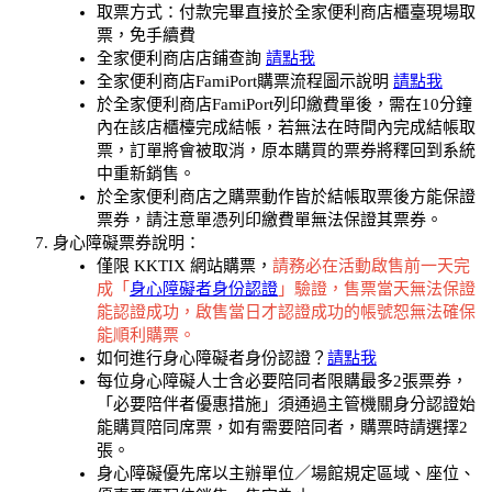
取票方式：付款完畢直接於全家便利商店櫃臺現場取
票，免手續費
全家便利商店店鋪查詢
請點我
全家便利商店FamiPort購票流程圖示說明
請點我
於全家便利商店FamiPort列印繳費單後，需在10分鐘
內在該店櫃檯完成結帳，若無法在時間內完成結帳取
票，訂單將會被取消，原本購買的票券將釋回到系統
中重新銷售。
於全家便利商店之購票動作皆於結帳取票後方能保證
票券，請注意單憑列印繳費單無法保證其票券。
身心障礙票券說明：
僅限 KKTIX 網站購票，
請務必在活動啟售前一天完
成「
身心障礙者身份認證
」驗證，售票當天無法保證
能認證成功，啟售當日才認證成功的帳號恕無法確保
能順利購票。
如何進行身心障礙者身份認證？
請點我
每位身心障礙人士含必要陪同者限購最多2張票券，
「必要陪伴者優惠措施」須通過主管機關身分認證始
能購買陪同席票，如有需要陪同者，購票時請選擇2
張。
身心障礙優先席以主辦單位／場館規定區域、座位、