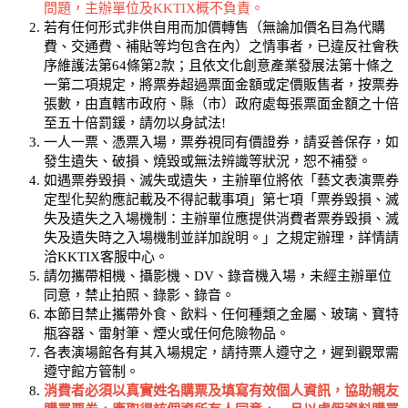
問題，主辦單位及KKTIX概不負責。
若有任何形式非供自用而加價轉售（無論加價名目為代購
費、交通費、補貼等均包含在內）之情事者，已違反社會秩
序維護法第64條第2款；且依文化創意產業發展法第十條之
一第二項規定，將票券超過票面金額或定價販售者，按票券
張數，由直轄市政府、縣（市）政府處每張票面金額之十倍
至五十倍罰鍰，請勿以身試法!
一人一票、憑票入場，票券視同有價證券，請妥善保存，如
發生遺失、破損、燒毀或無法辨識等狀況，恕不補發。
如遇票券毀損、滅失或遺失，主辦單位將依「藝文表演票券
定型化契約應記載及不得記載事項」第七項「票券毀損、滅
失及遺失之入場機制：主辦單位應提供消費者票券毀損、滅
失及遺失時之入場機制並詳加說明。」之規定辦理，詳情請
洽KKTIX客服中心。
請勿攜帶相機、攝影機、DV、錄音機入場，未經主辦單位
同意，禁止拍照、錄影、錄音。
本節目禁止攜帶外食、飲料、任何種類之金屬、玻璃、寶特
瓶容器、雷射筆、煙火或任何危險物品。
各表演場館各有其入場規定，請持票人遵守之，遲到觀眾需
遵守館方管制。
消費者必須以真實姓名購票及填寫有效個人資訊，協助親友