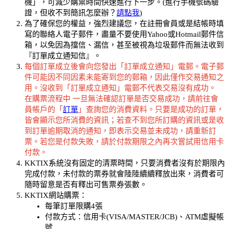
機」，可減少購票時間快速進行下一步。(進行手機號碼驗
證，但收不到簡訊怎麼辦？
請點我
)
為了確保您的權益，強烈建議您，在註冊會員或是結帳時填
寫的聯絡人電子郵件，盡量不要使用Yahoo或Hotmail郵件信
箱，以免因為擋信、漏信，甚至被視為垃圾郵件而無法收到
『訂單成立通知信』。
每個訂單成立後會向您發出「訂單成立通知」電郵。電子郵
件可能因不同因素未能寄到您的郵箱，因此僅作交易通知之
用。沒收到「訂單成立通知」電郵不代表交易沒有成功。
在購票流程中 一旦無法確認訂單是否交易成功，請前往會
員帳戶的「
訂單
」查詢您的消費資料。只要是成功的訂單，
皆會顯示您所消費的資訊；若查不到您所訂購的資訊或是收
到訂單逾期取消的通知，即表示交易並未成功，請重新訂
票。若您是付款失敗，請於付款期限之內再次嘗試用信用卡
付款。
KKTIX系統沒有固定的清票時間，只要消費者沒有於期限內
完成付款，未付款的票券就會陸陸續續釋放出來，消費者可
隨時留意是否有釋出可售票券張數。
KKTIX網站購票：
每筆訂單限購4張
付款方式：信用卡(VISA/MASTER/JCB)、ATM虛擬帳
號