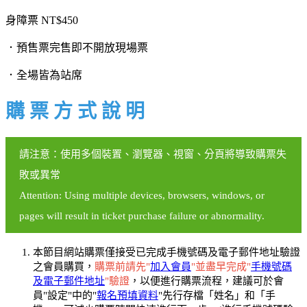
身障票 NT$450
．預售票完售即不開放現場票
．全場皆為站席
購 票 方 式 說 明
請注意：使用多個裝置、瀏覽器、視窗、分頁將導致購票失
敗或異常
Attention: Using multiple devices, browsers, windows, or
pages will result in ticket purchase failure or abnormality.
本節目網站購票僅接受已完成手機號碼及電子郵件地址驗證
之會員購買，
購票前請先"
加入會員
"並盡早完成"
手機號碼
及電子郵件地址
"驗證
，以便進行購票流程，建議可於會
員"設定"中的"
報名預填資料
"先行存檔「姓名」和「手