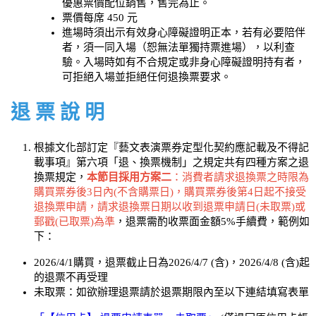
優惠票價配位銷售，售完為止。
票價每席 450 元
進場時須出示有效身心障礙證明正本，若有必要陪伴
者，須一同入場（恕無法單獨持票進場），以利查
驗。入場時如有不合規定或非身心障礙證明持有者，
可拒絕入場並拒絕任何退換票要求。
退 票 說 明
根據文化部訂定『藝文表演票券定型化契約應記載及不得記
載事項』第六項「退、換票機制」之規定共有四種方案之退
換票規定，
本節目採用方案二
：消費者請求退換票之時限為
購買票券後3日內(不含購票日)，購買票券後第4日起不接受
退換票申請，請求退換票日期以收到退票申請日(未取票)或
郵戳(已取票)為準
，退票需酌收票面金額5%手續費，範例如
下：
2026/4/1購買，退票截止日為2026/4/7 (含)，2026/4/8 (含)起
的退票不再受理
未取票：如欲辦理退票請於退票期限內至以下連結填寫表單