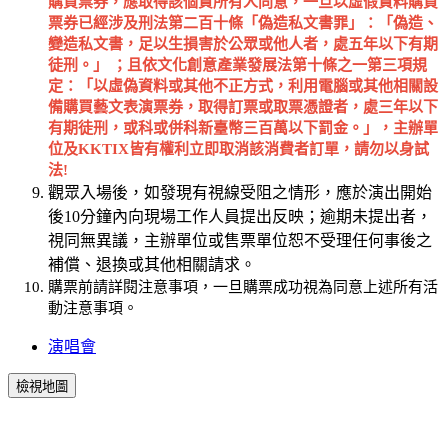
購買票券，應取得該個資所有人同意，一旦以虛假資料購買
票券已經涉及刑法第二百十條「偽造私文書罪」：「偽造、
變造私文書，足以生損害於公眾或他人者，處五年以下有期
徒刑。」
；且依文化創意產業發展法第十條之一第三項規
定：「以虛偽資料或其他不正方式，利用電腦或其他相關設
備購買藝文表演票券，取得訂票或取票憑證者，處三年以下
有期徒刑，或科或併科新臺幣三百萬以下罰金。」，主辦單
位及
KKTIX
皆有權利立即取消該消費者訂單，請勿以身試
法
!
觀眾入場後，如發現有視線受阻之情形，應於演出開始
後10分鐘內向現場工作人員提出反映；逾期未提出者，
視同無異議，主辦單位或售票單位恕不受理任何事後之
補償、退換或其他相關請求。
購票前請詳閱注意事項，一旦購票成功視為同意上述所有活
動注意事項。
演唱會
檢視地圖