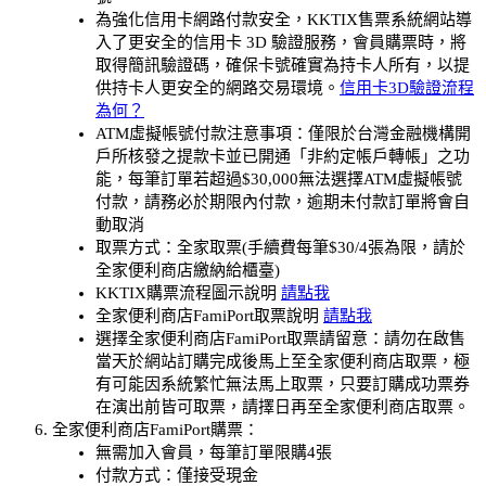
為強化信用卡網路付款安全，KKTIX售票系統網站導
入了更安全的信用卡 3D 驗證服務，會員購票時，將
取得簡訊驗證碼，確保卡號確實為持卡人所有，以提
供持卡人更安全的網路交易環境。
信用卡3D驗證流程
為何？
ATM虛擬帳號付款注意事項：僅限於台灣金融機構開
戶所核發之提款卡並已開通「非約定帳戶轉帳」之功
能，每筆訂單若超過$30,000無法選擇ATM虛擬帳號
付款，請務必於期限內付款，逾期未付款訂單將會自
動取消
取票方式：全家取票(手續費每筆$30/4張為限，請於
全家便利商店繳納給櫃臺)
KKTIX購票流程圖示說明
請點我
全家便利商店FamiPort取票說明
請點我
選擇全家便利商店FamiPort取票請留意：請勿在啟售
當天於網站訂購完成後馬上至全家便利商店取票，極
有可能因系統繁忙無法馬上取票，只要訂購成功票券
在演出前皆可取票，請擇日再至全家便利商店取票。
全家便利商店FamiPort購票：
無需加入會員，每筆訂單限購4張
付款方式：僅接受現金