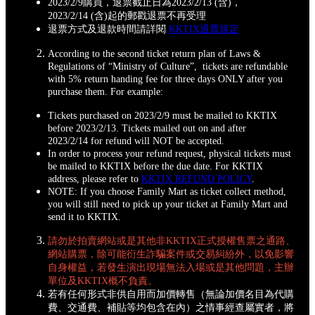
2023/2/9購買，退票截止日為2023/2/13 (含)，
2023/2/14 (含)起的郵戳退票不再受理
退票方式及退款時間請詳閱
KKTIX退票規定
According to the second ticket return plan of Laws &
Regulations of “Ministry of Culture”, tickets are refundable
with 5% return handing fee for three days ONLY after you
purchase them. For example:
Tickets purchased on 2023/2/9 must be mailed to KKTIX
before 2023/2/13. Tickets mailed out on and after
2023/2/14 for refund will NOT be accepted.
In order to process your refund request, physical tickets must
be mailed to KKTIX before the due date. For KKTIX
address, please refer to
KKTIX REFUND POLICY
.
NOTE: If you choose Family Mart as ticket collect method,
you will still need to pick up your ticket at Family Mart and
send it to KKTIX.
請勿於拍賣網站或是其他非KKTIX正式授權售票之通路、
網站購票，除可能衍生詐騙案件或交易糾紛外，以免影響
自身權益，若發生演出現場無法入場或是其他問題，主辦
單位及KKTIX概不負責。
若有任何形式非供自用而加價轉售（無論加價名目為代購
費、交通費、補貼等均包含在內）之情事經查屬實者，將