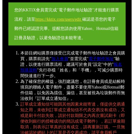
您的KKTIX會員需完成"電子郵件地址驗證"才能進行購票
流程，請至
https://kktix.com/users/edit
確認是否您的電子
郵件已經認證完畢。提醒您請勿使用Yahoo、Hotmail信箱
註冊及驗證，以避免驗證信未能寄達。
本節目網站購票僅接受已完成電子郵件地址驗證之會員購
買，購票前請先"
加入會員
"並需完成"
電子郵件地址
"驗
證，以便進行購票流程，建議可於會員"設定"中的"
報名
預填資料
"先行存檔「姓名」和「手機」，可減少購票時
間快速進行下一步。
為了確保您的權益，強烈建議您，在註冊會員或是結帳時
填寫的聯絡人電子郵件，盡量不要使用Yahoo或Hotmail郵
件信箱，以免因為擋信、漏信，甚至被視為垃圾郵件而無
法收到『訂單成立通知信』。
訂單成立通知信可能因其他因素未能寄達，僅提供交易通
知之用，未收到訂單成立通知信不代表交易沒有成功，又
或是刷卡付款失敗，請於付款期限之內再次嘗試刷卡（即
便收到銀行的授權成功的簡訊或電子郵件），若訂單逾期
取消，則表示訂單真的沒有成立，請再重新訂購。一旦無
法確認於網站上的訂單是否交易成功，請至會員帳戶