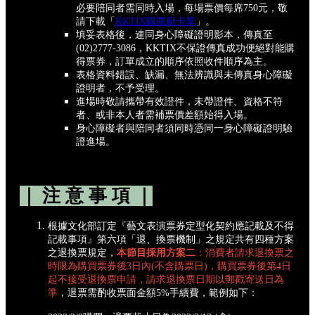
必要陪同者需同時入場，每場票價每席750元，敬
請下載「
KKTIX購票刷卡單
」。
填妥表格後，連同身心障礙證明影本，傳真至
(02)2777-3086，KKTIX不保證傳真成功便絕對能購
得票券，訂單成立的順序依照收件順序為主。
表格資料錯誤、缺漏、無法辨識與未傳真身心障礙
證明者，不予受理。
進場時敬請攜帶有效證件，未帶證件、資格不符
者、或非本人者需補票價差額始得入場。
身心障礙者與陪同者須同時憑同一身心障礙證明驗
證進場。
｜ 注 意 事 項 ｜
根據文化部訂定『藝文表演票券定型化契約應記載及不得
記載事項』第六項「退、換票機制」之規定共有四種方案
之退換票規定，
本節目採用方案二
：消費者請求退換票之
時限為購買票券後3日內(不含購票日)，購買票券後第4日
起不接受退換票申請，請求退換票日期以郵戳寄送日為
準
，退票需酌收票面金額5%手續費，範例如下：