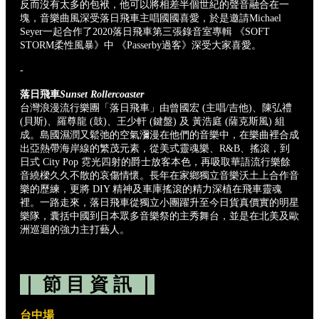
反而沒有太多的包袱，他可以將相差半個世紀的聲音融合在一
塊，音樂曲風深受落日飛車主唱國國喜愛，於是邀請Michael
Seyer一起合作了2020落日飛車第三張錄音室專輯 《SOFT
STORM柔性風暴》中 《Passerby過客》深受大家喜愛。
-
落日飛車
Sunset Rollercoaster
台灣浪漫流行樂團「落日飛車」由曾國宏 (主唱/吉他)、陳弘禮
(貝斯)、羅尊龍 (鼓)、王少軒 (鍵盤) 及 黃浩庭 (薩克斯風) 組
成。島國濕潤又鬆弛的空氣瀰漫在他們的音樂中，在樂曲裡合成
出亞熱帶海岸線的繁茂元素，從美式靈魂樂、R&B、搖滾，到
日式 City Pop 霓光四射的爵士放客本色，再吸取華語流行樂餘
音繞樑久久不散的哀傷情懷。長年在家鄉獨立音樂沃土上合作音
樂的歷練，更將 DIY 精神及車庫搖滾的精力深植在飛車靈魂
裡。一路走來，落日飛車從獨立小團躍升至今日貨真價實的明星
樂隊，囊括中國到日本眾多音樂祭的主秀舞台，並是在北美及歐
洲巡迴的強力主打藝人。
｜ 節 目 資 訊 ｜
台中場