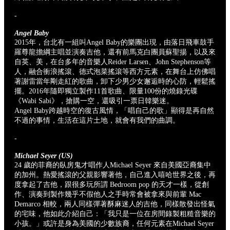
-
Angel Baby
2015年，台北有一組叫Angel Baby的樂團出現，由落日飛車鼓手
羅尊龍擔綱主唱並演奏吉他，還有前馬克白團員蘇聖揚，以及來
自英、美，在台多年的音樂人Reider Larsen、John Stephenson等
人，融合衝浪搖滾、德式泡菜搖滾等西方元素，在舞台上仿佛唱
著謝雷當年剛走紅的歌曲，卸下少男少女邂逅時的心防，輕鬆搖
擺。2016年隨即獨立製作11首歌曲、限量100份的燒錄光碟
《Wabi Sabi》，搶購一空，還吸引一票日韓樂迷。
Angel Baby跨越時空的復古風情，「唱自己的歌」顯得是再自然
不過的事情，生活在這片土地，就會有我們的曲調。
-
Michael Seyer (US)
24 歲的菲裔的臥房鬼才唱作人Michael Seyer 來自美國亞裔集中
的加州。熱愛搖滾的父親影響著他，自己進入嘻哈世界之後，再
度拿起了吉他，跟很多玩所謂 Bedroom pop 的天才一樣，從創
作、演奏到製作幾乎不假他人之手時常會被拿來與前輩 Mac
Demarco 相較，兩人同樣彈著酥麻迷人的吉他，同樣散發出怪氣
的宅味，他如此介紹自己：「我只是一位在房間錄製粗糙音樂的
小孩。」或許是身為美國的少數族裔，任何元素在Michael Seyer