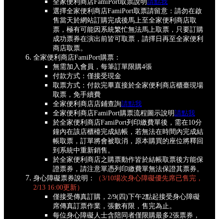
全家便利商店FamiPort取票說明
請點我
選擇全家便利商店FamiPort取票請留意：請勿在啟
售當天於網站訂購完成後馬上至全家便利商店取
票，極有可能因系統繁忙無法馬上取票，只要訂購
成功票券在演出前皆可取票，請擇日再至全家便利
商店取票。
全家便利商店FamiPort購票：
無需加入會員，每筆訂單限購4張
付款方式：僅接受現金
取票方式：付款完畢直接於全家便利商店櫃臺現場
取票，免手續費
全家便利商店店鋪查詢
請點我
全家便利商店FamiPort購票流程圖示說明
請點我
於全家便利商店FamiPort列印繳費單後，需在10分
鐘內在該店櫃檯完成結帳，若無法在時間內完成結
帳取票，訂單將會被取消，原本購買的座位將釋回
到系統中重新銷售。
於全家便利商店之購票動作皆於結帳取票後方能保
證票券，請注意單憑列印繳費單無法保證其票券。
身心障礙票券說明：
（3/10場次身心障礙優先席已售完，
2/13 16:00更新）
僅接受傳真訂購，2/9(四)下午2點起接受身心障礙
席傳真訂票作業，張數有限，售完為止。
每位身心障礙人士含陪同者僅限購最多2張票券，