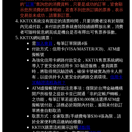
的"
訂單
"查詢您的消費資料，只要是成功的訂單，皆會顯
示您所消費的票券明細，若查不到您所訂購的票券，表示
交易並未成功，請重新訂票。
KKTIX系統沒有固定的清票時間，只要消費者沒有於期限
內完成付款，未付款的票券就會陸陸續續釋放出來，消費
者可隨時留意網頁或是機台是否有釋出可售票券張數。
KKTIX網站購票：
需
加入會員
，每筆訂單限購4張
付款方式：信用卡(VISA/MASTER/JCB)、ATM虛
擬帳號
為強化信用卡網路付款安全，KKTIX售票系統網站
導入了更安全的信用卡 3D 驗證服務，會員購票
時，將取得簡訊驗證碼，確保卡號確實為持卡人所
有，以提供持卡人更安全的網路交易環境。
信用卡
3D驗證流程為何？
ATM虛擬帳號付款注意事項：僅限於台灣金融機構
開戶所核發之提款卡並已開通「非約定帳戶轉帳」
之功能，每筆訂單若超過$30,000無法選擇ATM虛
擬帳號付款，請務必於期限內付款，逾期未付款訂
單將會自動取消
取票方式：全家取票(手續費每筆$30/4張為限，請
於全家便利商店繳納給櫃臺)
KKTIX購票流程圖示說明
請點我