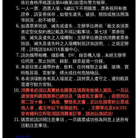
依社會秩序維護法第64條第2款逕向警方檢舉。
一人一票、憑票入場，6歲以下不用購票，票券視同有價
證券，請妥善保存，如發生遺失、破損、燒毀或無法辨識
等狀況，恕不補發。
如遇票券毀損、滅失或遺失，主辦單位將依「藝文表演票
券定型化契約應記載及不得記載事項」第七項「票券毀
損、滅失及遺失之入場機制：主辦單位應提供消費者票券
毀損、滅失及遺失時之入場機制並詳加說明。」之規定辦
理，詳情請洽KKTIX客服中心。
請勿攜帶相機、攝影機、DV、錄音機入場，未經主辦單
位同意，禁止拍照、錄影、錄音超過一分鐘。
本節目禁止攜帶外食、飲料、任何種類之金屬、玻璃、寶
特瓶容器、雷射筆、煙火或任何危險物品。
各表演場館各有其入場規定，請持票人遵守之，遲到觀眾
需遵守館方管制。
消費者必須以真實姓名購票及填寫有效個人資訊，一旦以
虛假資料購買票券已經涉及「偽造私文書罪」，依照刑法
第二百十條：「偽造、變造私文書，足以生損害於公眾或
他人者，處五年以下有期徒刑。」 ，主辦單位及KKTIX
皆有權利立即取消該消費者訂單，請勿以身試法!
購票前請詳閱注意事項，一旦購票成功視為同意上述所有
活動注意事項。
ライブ