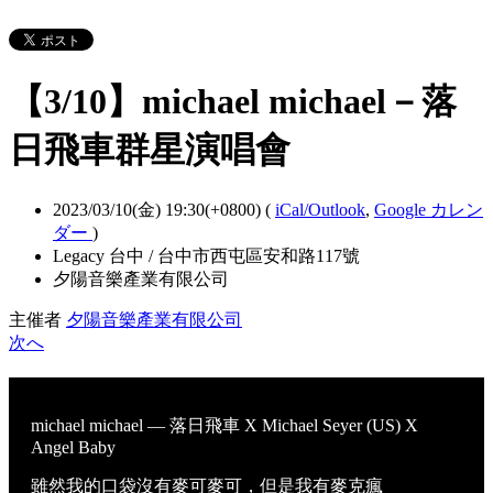
【3/10】michael michael－落
日飛車群星演唱會
2023/03/10(金) 19:30(+0800)
(
iCal/Outlook
,
Google カレン
ダー
)
Legacy 台中 / 台中市西屯區安和路117號
夕陽音樂產業有限公司
主催者
夕陽音樂產業有限公司
次へ
michael michael — 落日飛車 X Michael Seyer (US) X
Angel Baby
雖然我的口袋沒有麥可麥可，但是我有麥克瘋